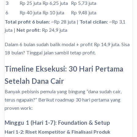
3
Rp 25 juta
Rp 6,25 juta
Rp 5,73 juta
6
Rp 40 juta
Rp 10 juta
Rp 9,48 juta
Total profit 6 bulan:
~Rp 28 juta |
Total cicilan:
~Rp 3,1
juta |
Net profit:
Rp 24,9 juta
Dalam 6 bulan sudah balik modal + profit Rp 14,9 juta. Sisa
18 bulan? Tinggal jalan sambil tetap profit.
Timeline Eksekusi: 30 Hari Pertama
Setelah Dana Cair
Banyak pebisnis pemula yang bingung “dana sudah cair,
terus ngapain?” Berikut roadmap 30 hari pertama yang
proven work:
Minggu 1 (Hari 1-7): Foundation & Setup
Hari 1-2: Riset Kompetitor & Finalisasi Produk