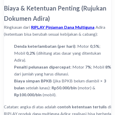
Biaya & Ketentuan Penting (Rujukan
Dokumen Adira)
Ringkasan dari
RIPLAY Pinjaman Dana Multiguna
Adira
(ketentuan bisa berubah sesuai kebijakan & cabang):
Denda keterlambatan (per hari):
Motor
0,5%
;
Mobil
0,2%
(dihitung atas dasar yang ditentukan
Adira).
Penalti pelunasan dipercepat:
Motor
7%
; Mobil
8%
dari jumlah yang harus dilunasi.
Biaya simpan BPKB
(jika BPKB belum diambil
> 3
bulan
setelah lunas):
Rp50.000/bln
(motor) &
Rp100.000/bln
(mobil).
Catatan: angka di atas adalah
contoh ketentuan tertulis
di
RIPLAY produk dana multiguna Adira; realisasi bisa berbeda