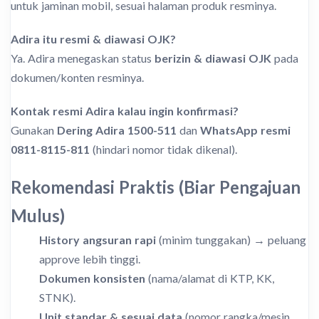
untuk jaminan mobil, sesuai halaman produk resminya.
Adira itu resmi & diawasi OJK?
Ya. Adira menegaskan status
berizin & diawasi OJK
pada
dokumen/konten resminya.
Kontak resmi Adira kalau ingin konfirmasi?
Gunakan
Dering Adira 1500-511
dan
WhatsApp resmi
0811-8115-811
(hindari nomor tidak dikenal).
Rekomendasi Praktis (Biar Pengajuan
Mulus)
History angsuran rapi
(minim tunggakan) → peluang
approve lebih tinggi.
Dokumen konsisten
(nama/alamat di KTP, KK,
STNK).
Unit standar & sesuai data
(nomor rangka/mesin