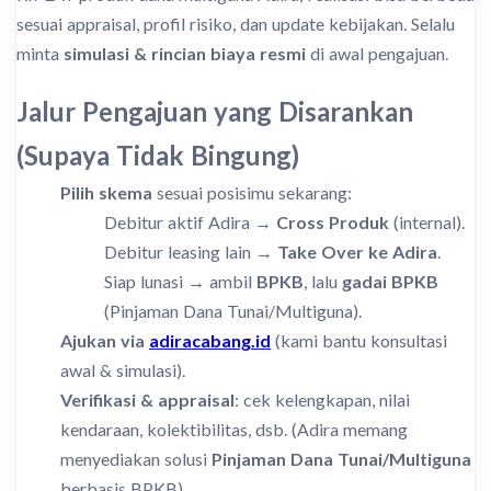
sesuai appraisal, profil risiko, dan update kebijakan. Selalu
minta
simulasi & rincian biaya resmi
di awal pengajuan.
Jalur Pengajuan yang Disarankan
(Supaya Tidak Bingung)
Pilih skema
sesuai posisimu sekarang:
Debitur aktif Adira →
Cross Produk
(internal).
Debitur leasing lain →
Take Over ke Adira
.
Siap lunasi → ambil
BPKB
, lalu
gadai BPKB
(Pinjaman Dana Tunai/Multiguna).
Ajukan via
adiracabang.id
(kami bantu konsultasi
awal & simulasi).
Verifikasi & appraisal
: cek kelengkapan, nilai
kendaraan, kolektibilitas, dsb. (Adira memang
menyediakan solusi
Pinjaman Dana Tunai/Multiguna
berbasis BPKB).