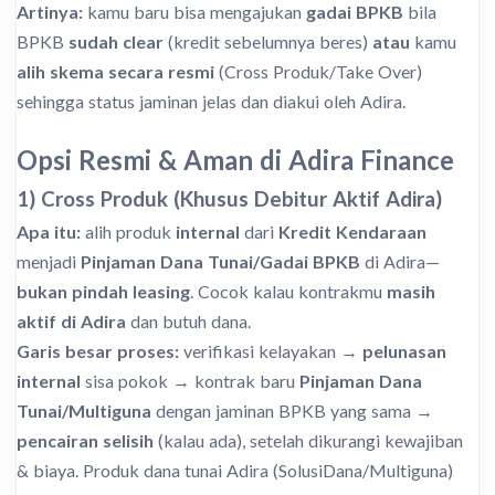
Artinya:
kamu baru bisa mengajukan
gadai BPKB
bila
BPKB
sudah clear
(kredit sebelumnya beres)
atau
kamu
alih skema secara resmi
(Cross Produk/Take Over)
sehingga status jaminan jelas dan diakui oleh Adira.
Opsi Resmi & Aman di Adira Finance
1) Cross Produk (Khusus Debitur Aktif Adira)
Apa itu:
alih produk
internal
dari
Kredit Kendaraan
menjadi
Pinjaman Dana Tunai/Gadai BPKB
di Adira—
bukan pindah leasing
. Cocok kalau kontrakmu
masih
aktif di Adira
dan butuh dana.
Garis besar proses:
verifikasi kelayakan →
pelunasan
internal
sisa pokok → kontrak baru
Pinjaman Dana
Tunai/Multiguna
dengan jaminan BPKB yang sama →
pencairan selisih
(kalau ada), setelah dikurangi kewajiban
& biaya. Produk dana tunai Adira (SolusiDana/Multiguna)