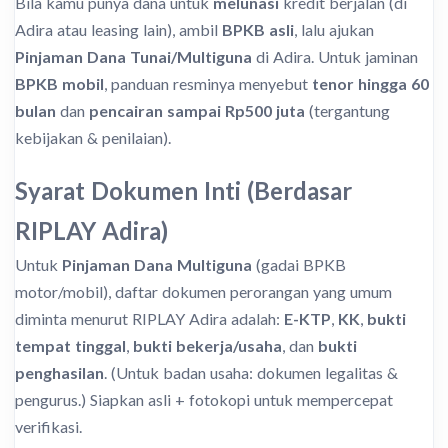
Bila kamu punya dana untuk
melunasi
kredit berjalan (di
Adira atau leasing lain), ambil
BPKB asli
, lalu ajukan
Pinjaman Dana Tunai/Multiguna
di Adira. Untuk jaminan
BPKB mobil
, panduan resminya menyebut
tenor hingga 60
bulan
dan
pencairan sampai Rp500 juta
(tergantung
kebijakan & penilaian).
Syarat Dokumen Inti (Berdasar
RIPLAY Adira)
Untuk
Pinjaman Dana Multiguna
(gadai BPKB
motor/mobil), daftar dokumen perorangan yang umum
diminta menurut RIPLAY Adira adalah:
E-KTP
,
KK
,
bukti
tempat tinggal
,
bukti bekerja/usaha
, dan
bukti
penghasilan
. (Untuk badan usaha: dokumen legalitas &
pengurus.) Siapkan asli + fotokopi untuk mempercepat
verifikasi.