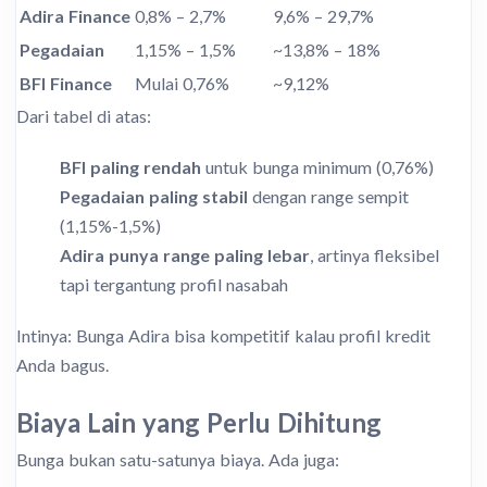
Adira Finance
0,8% – 2,7%
9,6% – 29,7%
Pegadaian
1,15% – 1,5%
~13,8% – 18%
BFI Finance
Mulai 0,76%
~9,12%
Dari tabel di atas:
BFI paling rendah
untuk bunga minimum (0,76%)
Pegadaian paling stabil
dengan range sempit
(1,15%-1,5%)
Adira punya range paling lebar
, artinya fleksibel
tapi tergantung profil nasabah
Intinya: Bunga Adira bisa kompetitif kalau profil kredit
Anda bagus.
Biaya Lain yang Perlu Dihitung
Bunga bukan satu-satunya biaya. Ada juga: