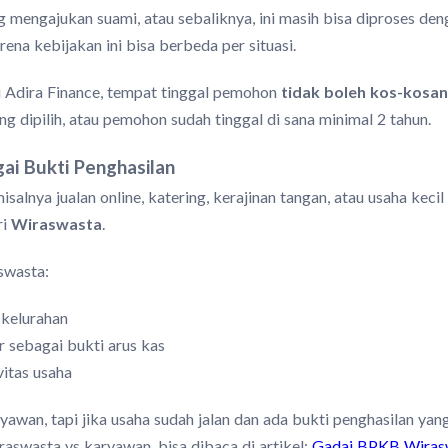
ng mengajukan suami, atau sebaliknya, ini masih bisa diproses 
ena kebijakan ini bisa berbeda per situasi.
mi Adira Finance, tempat tinggal pemohon
tidak boleh kos-kosan
ng dipilih, atau pemohon sudah tinggal di sana minimal 2 tahun.
ai Bukti Penghasilan
alnya jualan online, katering, kerajinan tangan, atau usaha kecil
ri
Wiraswasta
.
swasta:
 kelurahan
r sebagai bukti arus kas
itas usaha
awan, tapi jika usaha sudah jalan dan ada bukti penghasilan yan
aswasta vs karyawan, bisa dibaca di artikel:
Gadai BPKB Wiraswa