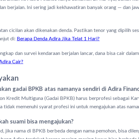
lan berjalan. Ini sering jadi kekhawatiran banyak orang — dan ja
an cicilan akan dikenakan denda. Pastikan tenor yang dipilih s
njut di:
Berapa Denda Adira Jika Telat 1 Hari?
gkap dan survei kendaraan berjalan lancar, dana bisa cair dalam
Adira Cair?
nyakan
kan gadai BPKB atas namanya sendiri di Adira Finan
on Kredit Multiguna (Gadai BPKB) harus berprofesi sebagai Kar
a tidak memenuhi syarat profesi ini untuk mengajukan atas naman
akah suami bisa mengajukan?
id, jika nama di BPKB berbeda dengan nama pemohon, bisa dilengk
cabang Adira terdekat karena masing-masing kasus bisa berbeda 