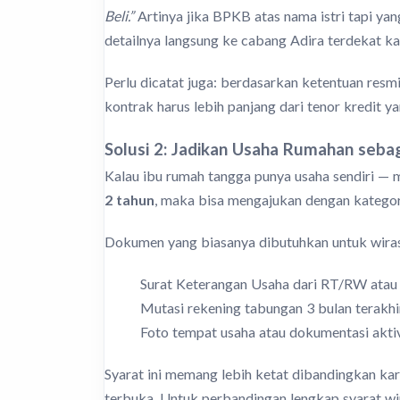
Beli.”
Artinya jika BPKB atas nama istri tapi ya
detailnya langsung ke cabang Adira terdekat kar
Perlu dicatat juga: berdasarkan ketentuan res
kontrak harus lebih panjang dari tenor kredit ya
Solusi 2: Jadikan Usaha Rumahan sebag
Kalau ibu rumah tangga punya usaha sendiri — mis
2 tahun
, maka bisa mengajukan dengan katego
Dokumen yang biasanya dibutuhkan untuk wira
Surat Keterangan Usaha dari RT/RW atau
Mutasi rekening tabungan 3 bulan terakhi
Foto tempat usaha atau dokumentasi aktiv
Syarat ini memang lebih ketat dibandingkan kary
terbuka. Untuk perbandingan lengkap syarat wir