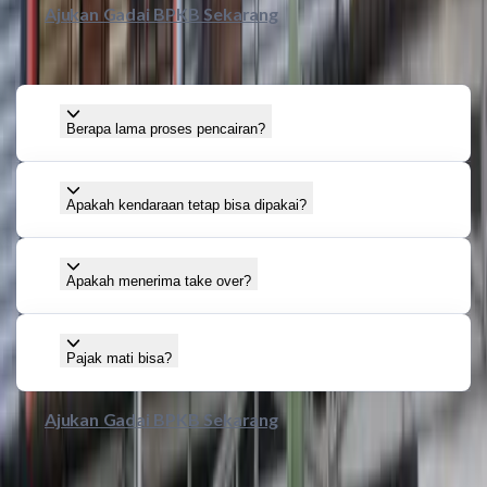
Ajukan Gadai BPKB Sekarang
Pertanyaan Umum
Berapa lama proses pencairan?
Apakah kendaraan tetap bisa dipakai?
Apakah menerima take over?
Pajak mati bisa?
Ajukan Gadai BPKB Sekarang
Tabel Angsuran Gadai BPKB Mobil