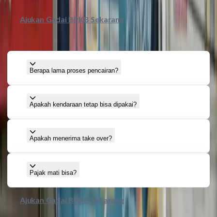
Ajukan Gadai BPKB Sekarang
Pertanyaan Umum
Berapa lama proses pencairan?
Apakah kendaraan tetap bisa dipakai?
Apakah menerima take over?
Pajak mati bisa?
Ajukan Gadai BPKB Sekarang