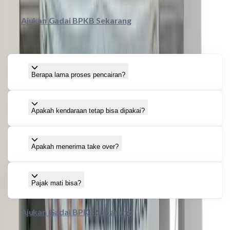
Ajukan Gadai BPKB Sekarang
Pertanyaan Umum
Berapa lama proses pencairan?
Apakah kendaraan tetap bisa dipakai?
Apakah menerima take over?
Pajak mati bisa?
Ajukan Gadai BPKB Sekarang