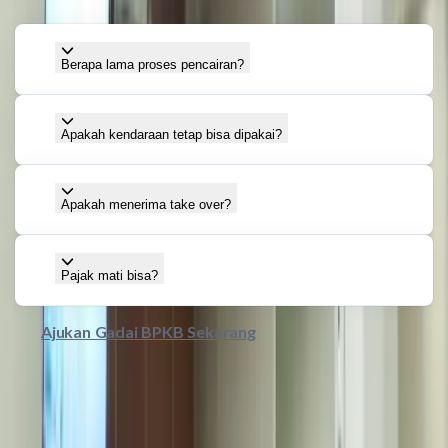
Pertanyaan Umum
Berapa lama proses pencairan?
Apakah kendaraan tetap bisa dipakai?
Apakah menerima take over?
Pajak mati bisa?
Ajukan Gadai BPKB Sekarang
Tabel Angsuran Gadai BPKB Mobil
dan Motor