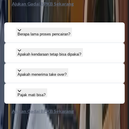
Ajukan Gadai BPKB Sekarang
Pertanyaan Umum
Berapa lama proses pencairan?
Apakah kendaraan tetap bisa dipakai?
Apakah menerima take over?
Pajak mati bisa?
Ajukan Gadai BPKB Sekarang
Tabel Angsuran Gadai BPKB Mobil